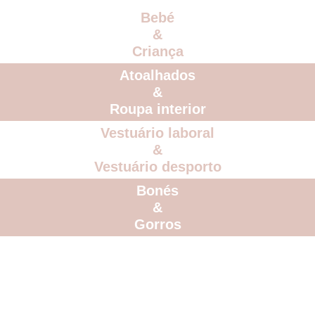
Bebé
&
Criança
Atoalhados
&
Roupa interior
Vestuário laboral
&
Vestuário desporto
Bonés
&
Gorros