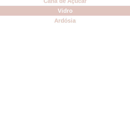
Cana de Açúcar
Vidro
Ardósia