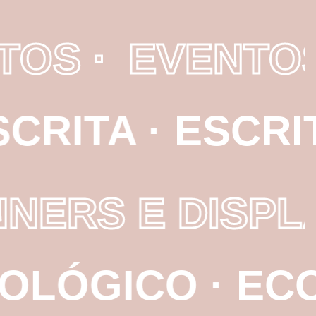
TOS ·
EVENTO
CRITA ·
ESCRIT
NNERS E DISPL
OLÓGICO ·
ECO