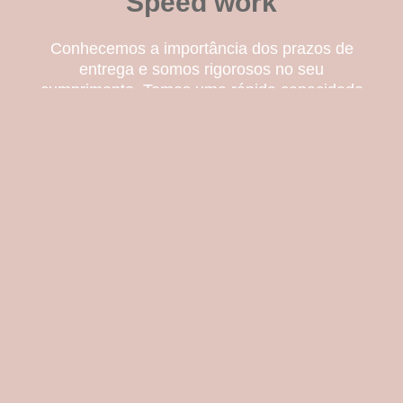
Speed work
Conhecemos a importância dos prazos de
entrega e somos rigorosos no seu
cumprimento. Temos uma rápida capacidade
de resposta e agilidade operacional em
projetos com prazos curtos e urgentes.